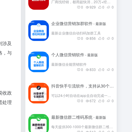
厂商找经销，都用超快消，20万+经销商在这里。
0
929
0
0
企业微信营销加群软件
- 最新版
最新企业微信自动扫码加群工具
0
856
0
0
则涉及
络，与
个人微信营销软件
- 最新版
最新微信全能营销软件
0
833
0
0
抖音快手引流软件，支持从30个平台引流
- 
税收政
可以24小时自动在app去自动完成一些发帖
0
672
0
0
需处理
最新微信群二维码系统
- 最新版
每天提供300-1000个最新微信群二维码，彻底解决引流问题。
0
613
0
0