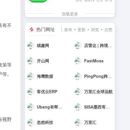
加载更多
具有不
热门网址
发布
更新
浏览
点赞
绒趣网
店雷达 | 跨境选品工具
开山网
FastMoss
政策等
护等。
海鹰数据
PingPong跨境收款
客优云ERP
万里汇全球远航
Ubang有帮科技
SISA墨西哥海外仓
际视野
忽然科技
万里汇