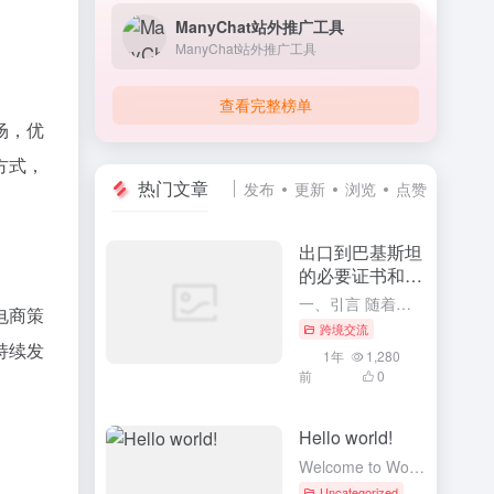
ManyChat站外推广工具
ManyChat站外推广工具
查看完整榜单
场，优
方式，
热门文章
发布
更新
浏览
点赞
出口到巴基斯坦
的必要证书和流
程
一、引言 随着全球化贸易的深入发展，中国与巴基斯坦的贸易往来日益频繁。对于中国企业而言，了解并掌握出口到巴基斯坦的必要证书和流程，是确保产品顺利通关、进入巴基斯坦市场的重要前提。本文将详细介绍出口到巴...
电商策
跨境交流
持续发
1年
1,280
前
0
Hello world!
Welcome to WordPress. This is your first post. Edit or delete it, then start writing!
Uncategorized