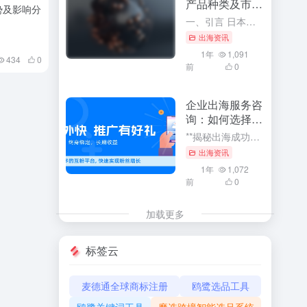
产品种类及市场
势及影响分
前景
一、引言 日本，作为全球重要的经济体之一，其进出口贸易在全球贸易格局中占据着举足轻重的地位。了解日本进出口主要产品种类及其市场前景，对于把握全球贸易趋势、预测市场走向、以及制定企业战略决策具有重要的指...
出海资讯
1年
1,091
434
0
前
0
企业出海服务咨
询：如何选择合
适的咨询公司
**揭秘出海成功秘诀：企业如何选择最合适的出海服务咨询公司** 随着全球化的浪潮汹涌澎湃，企业纷纷把目光投向了国际市场，展开出海之旅。在这个波诡云谲的商业世界中，选择一家合适的出海服务咨询公司成为了许...
出海资讯
1年
1,072
前
0
加载更多
标签云
麦德通全球商标注册
鸥鹭选品工具