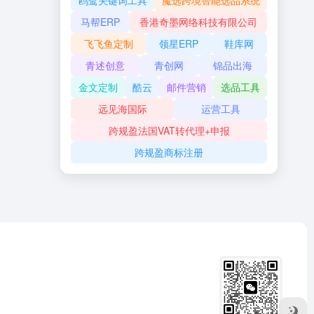
鸥鹭关键词工具
魔选跨境智能选品系统
马帮ERP
香港奇墨网络科技有限公司
飞飞鱼定制
领星ERP
鞋库网
青述创意
青创网
锦品出海
金文定制
酷云
邮件营销
选品工具
远见海国际
运营工具
跨规盈法国VAT转代理+申报
跨规盈商标注册