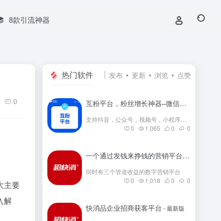
8款引流神器
热门软件
发布
更新
浏览
点赞
0
互粉平台，粉丝增长神器–微信群互粉|互粉大师|互粉软件|互粉平台|互关互粉|微信公众号互粉|互粉盒子|互粉大厅
支持抖音，公众号，视频号，小程序，快手，小红书等互粉
0
1,065
0
0
一个通过发钱来挣钱的营销平台
- 最新版
同时有三个管道收益的数字营销平台
0
1,018
0
0
大主要
入解
快消品企业招商获客平台
- 最新版