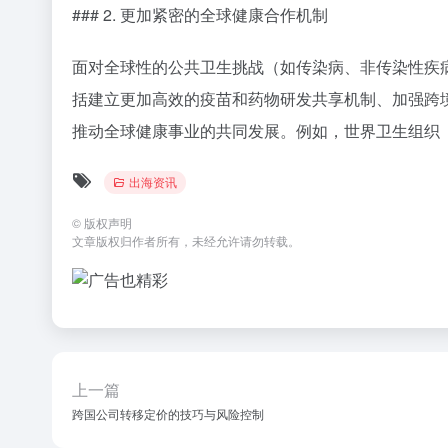
国流动，为创新提供了更加丰富的“养料”。
### 3. 本地化挑战与机遇并存
虽然本地化策略为跨国制药公司带来了更多市场机会
上市的难度和成本；文化差异可能影响产品的接受度
保持全球统一性的同时实现本地化适应，成为跨国制
## 未来展望：持续创新与全球合作的新时代
### 1. 科技驱动下的新药发现与开发
随着AI、大数据、生物信息学等技术的不断发展，
于这些技术的创新疗法问世，为治疗目前难以攻克的疾病提供
望发现现有药物的新用途或新组合方式。