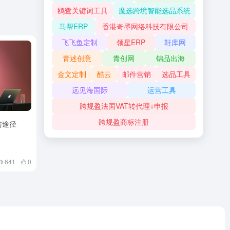
鸥鹭关键词工具
魔选跨境智能选品系统
马帮ERP
香港奇墨网络科技有限公司
。这包
飞飞鱼定制
领星ERP
鞋库网
危机并
青述创意
青创网
锦品出海
设。
金文定制
酷云
邮件营销
选品工具
远见海国际
运营工具
跨规盈法国VAT转代理+申报
跨规盈商标注册
下一篇
，不愁没客
户