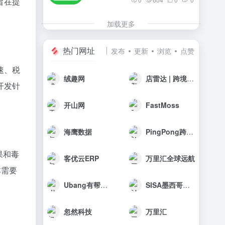
旨在提
加载更多
热门网址
发布
更新
浏览
点赞
速、税
绒趣网
店雷达 | 跨境选品工具
开发针
开山网
FastMoss
海鹰数据
PingPong跨境收款
果和毒
客优云ERP
万里汇全球远航
本需要
Ubang有帮科技
SISA墨西哥海外仓
忽然科技
万里汇