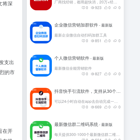
厂商找经销，都用超快消，20万+经销商在这里。
文将深
0
923
0
0
企业微信营销加群软件
- 最新版
最新企业微信自动扫码加群工具
0
851
0
0
个人微信营销软件
- 最新版
研发支出
最新微信全能营销软件
激烈的市
0
827
0
0
抖音快手引流软件，支持从30个平台引流
- 
可以24小时自动在app去自动完成一些发帖
0
669
0
0
最新微信群二维码系统
- 最新版
旨在开
每天提供300-1000个最新微信群二维码，彻底解决引流问题。
0
604
0
0