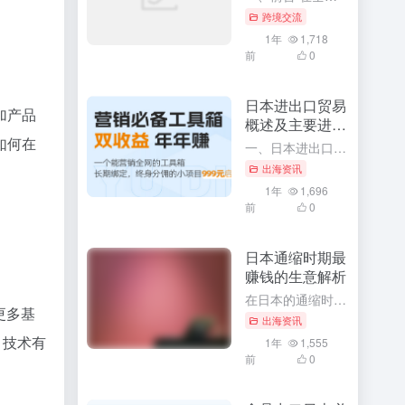
跨境交流
许可生
1年
1,718
产其诊
前
0
日本进出口贸易
概述及主要进出
口商品
一、日本进出口贸易概述 作为全球主要经济体之一，日本凭借其先进的技术水平、高效的工业体系以及开放的国际贸易政策，形成了丰富的国际贸易关系网络。日本在国际贸易领域有着极其重要的地位，不仅影响着周边国家甚...
出海资讯
1年
1,696
前
0
血管疾
治疗和疫
日本通缩时期最
赚钱的生意解析
在日本的通缩时期，经济环境虽然充满挑战，但同时也孕育着许多商机。对于那些善于发现和把握机会的创业者来说，这个时期同样存在着许多赚钱的生意。本文将深入解析日本通缩时期最赚钱的生意，并探讨其背后的原因和成...
出海资讯
1年
1,555
前
0
方式，
源的跨