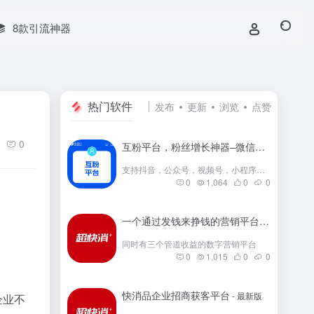
8款引流神器
热门软件
发布
更新
浏览
点赞
0
互粉平台，粉丝增长神器–微信群互粉|互粉大师|互粉软件|互粉平台|互关互粉|微信公众号互粉|互粉盒子|互粉大厅
支持抖音，公众号，视频号，小程序，快手，小红书等互粉
0
1,064
0
0
一个通过发钱来挣钱的营销平台
- 最新版
同时有三个管道收益的数字营销平台
0
1,015
0
0
快消品企业招商获客平台
- 最新版
些企业不