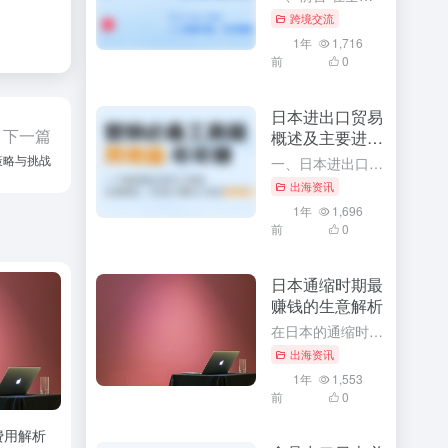
跨境交流
1年
1,716
前
0
日本进出口贸易
下一篇
概述及主要进出
口商品
策略与挑战
一、日本进出口贸易概述 作为全球主要经济体之一，日本凭借其先进的技术水平、高效的工业体系以及开放的国际贸易政策，形成了丰富的国际贸易关系网络。日本在国际贸易领域有着极其重要的地位，不仅影响着周边国家甚...
出海资讯
1年
1,696
前
0
日本通缩时期最
赚钱的生意解析
在日本的通缩时期，经济环境虽然充满挑战，但同时也孕育着许多商机。对于那些善于发现和把握机会的创业者来说，这个时期同样存在着许多赚钱的生意。本文将深入解析日本通缩时期最赚钱的生意，并探讨其背后的原因和成...
出海资讯
1年
1,553
前
0
费用解析