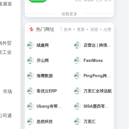
发展策
加载更多
热门网址
发布
更新
浏览
点赞
南外贸
绒趣网
店雷达 | 跨境选品工具
轻工业
开山网
FastMoss
海鹰数据
PingPong跨境收款
、市场
客优云ERP
万里汇全球远航
Ubang有帮科技
SISA墨西哥海外仓
公司通
忽然科技
万里汇