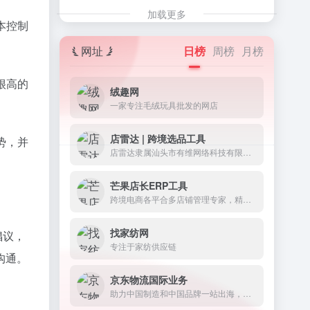
加载更多
本控制
网址
日榜
周榜
月榜
很高的
绒趣网
一家专注毛绒玩具批发的网店
店雷达 | 跨境选品工具
势，并
店雷达隶属汕头市有维网络科技有限公司，是一款整合1688&amp;跨境平台的选品工具和数据分析运营插件。
芒果店长ERP工具
跨境电商各平合多店铺管理专家，精简每个业务环节 60万跨境卖家的选择
找家纺网
倡议，
专注于家纺供应链
沟通。
京东物流国际业务
助力中国制造和中国品牌一站出海，并为全球客户提供优质、高效全面的一体化供应链解决方案