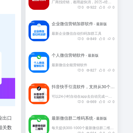
厂商找经销，都用超快消，20万+经销商在这里。
0
922
0
0
企业微信营销加群软件
- 最新版
最新企业微信自动扫码加群工具
0
849
0
0
个人微信营销软件
- 最新版
最新微信全能营销软件
0
827
0
0
抖音快手引流软件，支持从30个平台引流
- 
可以24小时自动在app去自动完成一些发帖
0
669
0
0
业出口
最新微信群二维码系统
- 最新版
相关数
每天提供300-1000个最新微信群二维码，彻底解决引流问题。
0
604
0
0