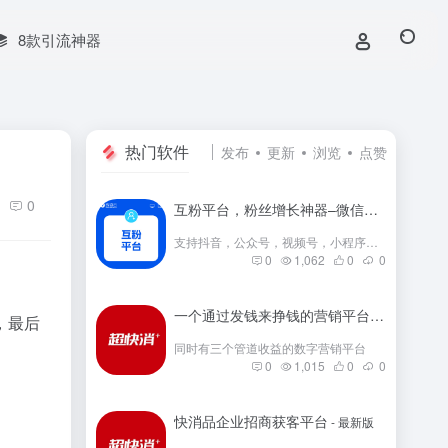
8款引流神器
热门软件
发布
更新
浏览
点赞
0
互粉平台，粉丝增长神器–微信群互粉|互粉大师|互粉软件|互粉平台|互关互粉|微信公众号互粉|互粉盒子|互粉大厅
支持抖音，公众号，视频号，小程序，快手，小红书等互粉
0
1,062
0
0
一个通过发钱来挣钱的营销平台
- 最新版
，最后
同时有三个管道收益的数字营销平台
0
1,015
0
0
快消品企业招商获客平台
- 最新版