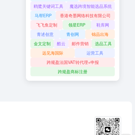
鸥鹭关键词工具
魔选跨境智能选品系统
马帮ERP
香港奇墨网络科技有限公司
飞飞鱼定制
领星ERP
鞋库网
青述创意
青创网
锦品出海
金文定制
酷云
邮件营销
选品工具
远见海国际
运营工具
跨规盈法国VAT转代理+申报
跨规盈商标注册