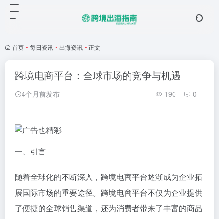
首页
•
每日资讯
•
出海资讯
•
正文
跨境电商平台：全球市场的竞争与机遇
4个月前发布
190
0
一、引言
随着全球化的不断深入，跨境电商平台逐渐成为企业拓
展国际市场的重要途径。跨境电商平台不仅为企业提供
了便捷的全球销售渠道，还为消费者带来了丰富的商品