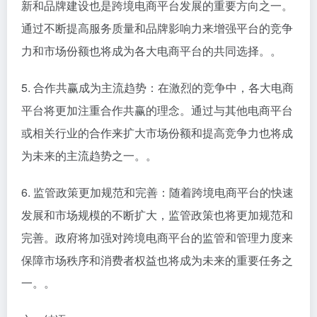
新和品牌建设也是跨境电商平台发展的重要方向之一。
通过不断提高服务质量和品牌影响力来增强平台的竞争
力和市场份额也将成为各大电商平台的共同选择。。
5. 合作共赢成为主流趋势：在激烈的竞争中，各大电商
平台将更加注重合作共赢的理念。通过与其他电商平台
或相关行业的合作来扩大市场份额和提高竞争力也将成
为未来的主流趋势之一。。
6. 监管政策更加规范和完善：随着跨境电商平台的快速
发展和市场规模的不断扩大，监管政策也将更加规范和
完善。政府将加强对跨境电商平台的监管和管理力度来
保障市场秩序和消费者权益也将成为未来的重要任务之
一。。