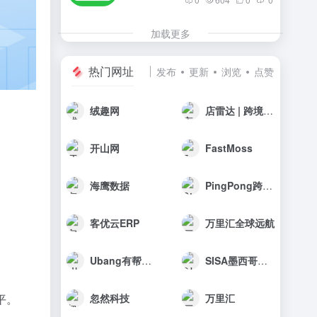
加载更多
热门网址
发布
更新
浏览
点赞
绒趣网
店雷达 | 跨境选品工具
开山网
FastMoss
海鹰数据
PingPong跨境收款
客优云ERP
万里汇全球远航
Ubang有帮科技
SISA墨西哥海外仓
忽然科技
万里汇
平。