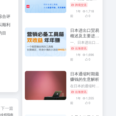
跨境交流
1年
1,718
综合评
前
0
以顺利
日本进出口贸易
的目
概述及主要进出
口商品
一、日本进出口贸易概述 作为全球主要经济体之一，日本凭借其先进的技术水平、高效的工业体系以及开放的国际贸易政策，形成了丰富的国际贸易关系网络。日本在国际贸易领域有着极其重要的地位，不仅影响着周边国家甚...
出海资讯
1年
1,696
前
0
日本通缩时期最
赚钱的生意解析
在日本的通缩时期，经济环境虽然充满挑战，但同时也孕育着许多商机。对于那些善于发现和把握机会的创业者来说，这个时期同样存在着许多赚钱的生意。本文将深入解析日本通缩时期最赚钱的生意，并探讨其背后的原因和成...
出海资讯
1年
1,555
前
0
下一篇
的全程指南