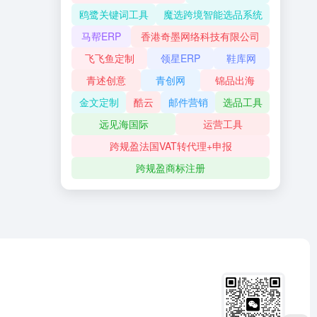
鸥鹭关键词工具
魔选跨境智能选品系统
马帮ERP
香港奇墨网络科技有限公司
飞飞鱼定制
领星ERP
鞋库网
青述创意
青创网
锦品出海
金文定制
酷云
邮件营销
选品工具
远见海国际
运营工具
跨规盈法国VAT转代理+申报
跨规盈商标注册