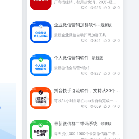
厂商找经销，都用超快消，20万+经销商在这里。
0
923
0
0
企业微信营销加群软件
- 最新版
最新企业微信自动扫码加群工具
0
851
0
0
个人微信营销软件
- 最新版
最新微信全能营销软件
0
827
0
0
抖音快手引流软件，支持从30个平台引流
- 
可以24小时自动在app去自动完成一些发帖
0
669
0
0
最新微信群二维码系统
- 最新版
每天提供300-1000个最新微信群二维码，彻底解决引流问题。
0
604
0
0