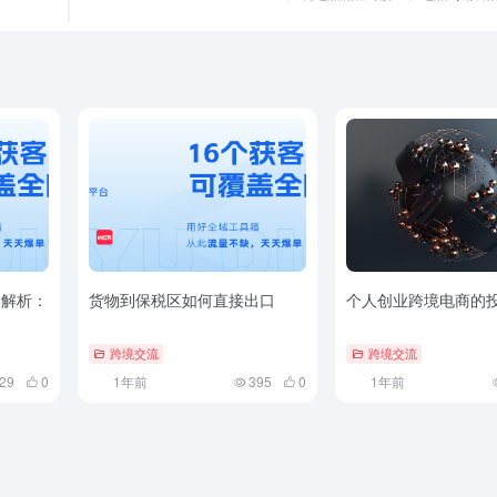
用解析：
货物到保税区如何直接出口
个人创业跨境电商的
跨境交流
跨境交流
29
0
1年前
395
0
1年前