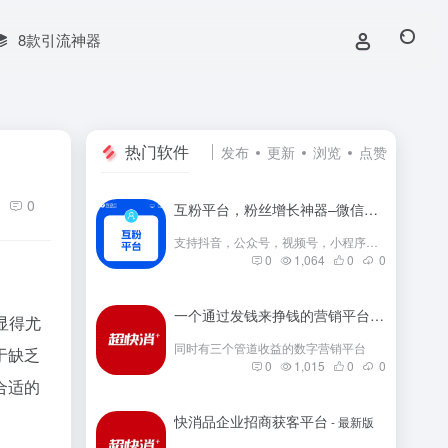
8款引流神器
热门软件
发布
更新
浏览
点赞
0
互粉平台，粉丝增长神器–微信群互粉|互粉大师|互粉软件|互粉平台|互关互粉|微信公众号互粉|互粉盒子|互粉大厅
支持抖音，公众号，视频号，小程序，快手，小红书等互粉
0
1,064
0
0
一个通过发钱来挣钱的营销平台
- 最新版
显得尤
同时有三个管道收益的数字营销平台
于缺乏
0
1,015
0
0
合适的
快消品企业招商获客平台
- 最新版