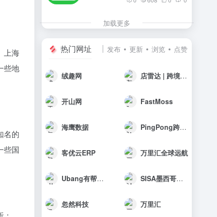
加载更多
热门网址
发布
更新
浏览
点赞
、上海
一些地
绒趣网
店雷达 | 跨境选品工具
开山网
FastMoss
海鹰数据
PingPong跨境收款
知名的
一些国
客优云ERP
万里汇全球远航
Ubang有帮科技
SISA墨西哥海外仓
忽然科技
万里汇
析：