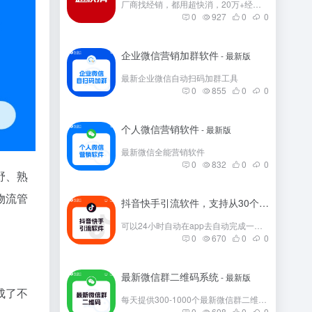
厂商找经销，都用超快消，20万+经销商在这里。
0
927
0
0
企业微信营销加群软件
- 最新版
最新企业微信自动扫码加群工具
0
855
0
0
个人微信营销软件
- 最新版
最新微信全能营销软件
0
832
0
0
野、熟
物流管
抖音快手引流软件，支持从30个平台引流
- 
可以24小时自动在app去自动完成一些发帖
0
670
0
0
最新微信群二维码系统
- 最新版
成了不
每天提供300-1000个最新微信群二维码，彻底解决引流问题。
0
608
0
0