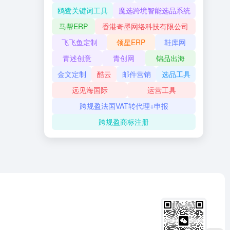
鸥鹭关键词工具
魔选跨境智能选品系统
马帮ERP
香港奇墨网络科技有限公司
飞飞鱼定制
领星ERP
鞋库网
青述创意
青创网
锦品出海
金文定制
酷云
邮件营销
选品工具
远见海国际
运营工具
跨规盈法国VAT转代理+申报
跨规盈商标注册