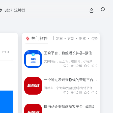
8款引流神器
热门软件
发布
更新
浏览
点赞
0
互粉平台，粉丝增长神器–微信群互粉|互粉大师|互粉软件|互粉平台|互关互粉|微信公众号互粉|互粉盒子|互粉大厅
支持抖音，公众号，视频号，小程序，快手，小红书等互粉
0
1,065
0
0
一个通过发钱来挣钱的营销平台
- 最新版
同时有三个管道收益的数字营销平台
0
1,018
0
0
快消品企业招商获客平台
- 最新版