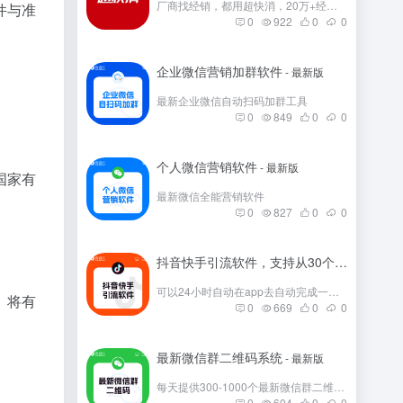
厂商找经销，都用超快消，20万+经销商在这里。
件与准
0
922
0
0
企业微信营销加群软件
- 最新版
最新企业微信自动扫码加群工具
0
849
0
0
个人微信营销软件
- 最新版
国家有
最新微信全能营销软件
0
827
0
0
抖音快手引流软件，支持从30个平台引流
- 
可以24小时自动在app去自动完成一些发帖
）将有
0
669
0
0
最新微信群二维码系统
- 最新版
每天提供300-1000个最新微信群二维码，彻底解决引流问题。
0
604
0
0