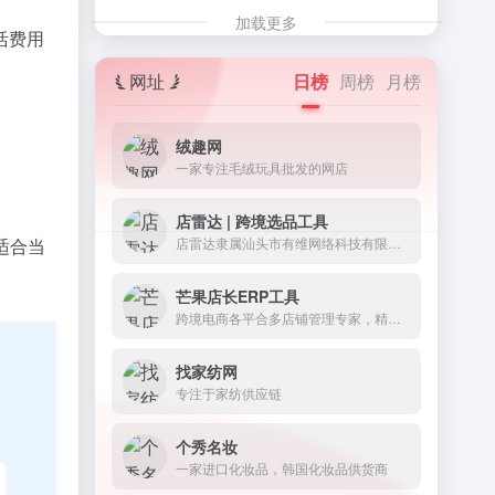
加载更多
活费用
网址
日榜
周榜
月榜
绒趣网
一家专注毛绒玩具批发的网店
店雷达 | 跨境选品工具
店雷达隶属汕头市有维网络科技有限公司，是一款整合1688&amp;跨境平台的选品工具和数据分析运营插件。
适合当
芒果店长ERP工具
跨境电商各平合多店铺管理专家，精简每个业务环节 60万跨境卖家的选择
找家纺网
专注于家纺供应链
个秀名妆
一家进口化妆品，韩国化妆品供货商