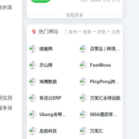
作的基
加载更多
热门网址
发布
更新
浏览
点赞
绒趣网
店雷达 | 跨境选品工具
开山网
FastMoss
海鹰数据
PingPong跨境收款
用实用
客优云ERP
万里汇全球远航
服务保
Ubang有帮科技
SISA墨西哥海外仓
忽然科技
万里汇