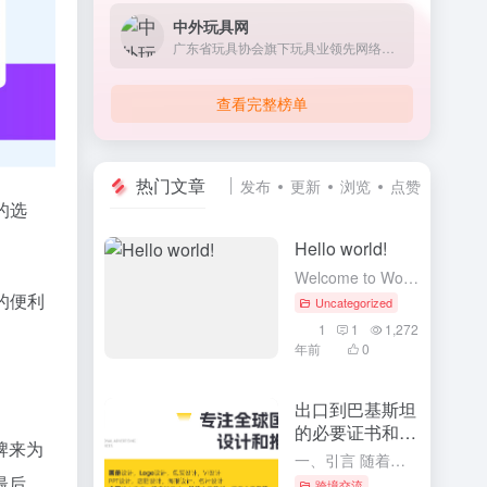
中外玩具网
广东省玩具协会旗下玩具业领先网络传媒
查看完整榜单
热门文章
发布
更新
浏览
点赞
的选
Hello world!
Welcome to WordPress. This is your first post. Edit or delete it, then start writing!
的便利
Uncategorized
1
1
1,272
年前
0
出口到巴基斯坦
的必要证书和流
牌来为
程
一、引言 随着全球化贸易的深入发展，中国与巴基斯坦的贸易往来日益频繁。对于中国企业而言，了解并掌握出口到巴基斯坦的必要证书和流程，是确保产品顺利通关、进入巴基斯坦市场的重要前提。本文将详细介绍出口到巴...
最后，
跨境交流