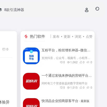
8款引流神器
热门软件
发布
更新
浏览
点赞
0
互粉平台，粉丝增长神器–微信群互粉|互粉大师|互粉软件|互粉平台|互关互粉|微信公众号互粉|互粉盒子|互粉大厅
支持抖音，公众号，视频号，小程序，快手，小红书等互粉
0
1,062
0
0
一个通过发钱来挣钱的营销平台
- 最新版
同时有三个管道收益的数字营销平台
0
1,015
0
0
快消品企业招商获客平台
- 最新版
体验异