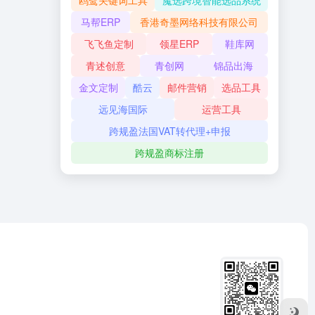
鸥鹭关键词工具
魔选跨境智能选品系统
马帮ERP
香港奇墨网络科技有限公司
飞飞鱼定制
领星ERP
鞋库网
青述创意
青创网
锦品出海
金文定制
酷云
邮件营销
选品工具
远见海国际
运营工具
跨规盈法国VAT转代理+申报
跨规盈商标注册