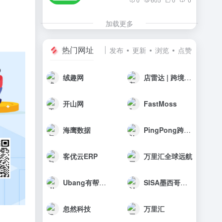
加载更多
热门网址
发布
更新
浏览
点赞
绒趣网
店雷达 | 跨境选品工具
开山网
FastMoss
海鹰数据
PingPong跨境收款
客优云ERP
万里汇全球远航
Ubang有帮科技
SISA墨西哥海外仓
忽然科技
万里汇