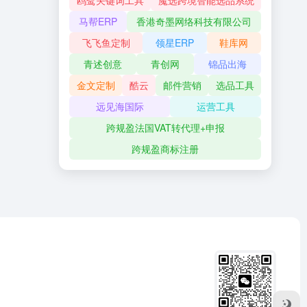
鸥鹭关键词工具
魔选跨境智能选品系统
马帮ERP
香港奇墨网络科技有限公司
飞飞鱼定制
领星ERP
鞋库网
青述创意
青创网
锦品出海
金文定制
酷云
邮件营销
选品工具
远见海国际
运营工具
跨规盈法国VAT转代理+申报
跨规盈商标注册