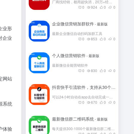
厂商找经销，都用超快消，20万+经销商在这里。
0
924
0
0
企业微信营销加群软件
- 最新版
企业形
最新企业微信自动扫码加群工具
对企业
0
853
0
0
个人微信营销软件
- 最新版
最新微信全能营销软件
0
830
0
0
定网站
抖音快手引流软件，支持从30个平台引流
- 
可以24小时自动在app去自动完成一些发帖
0
670
0
0
源系统
最新微信群二维码系统
- 最新版
户体验
每天提供300-1000个最新微信群二维码，彻底解决引流问题。
0
605
0
0