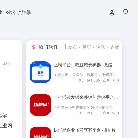
8款引流神器
热门软件
发布
更新
浏览
点赞
0
互粉平台，粉丝增长神器–微信群互粉|互粉大师|互粉软件|互粉平台|互关互粉|微信公众号互粉|互粉盒子|互粉大厅
支持抖音，公众号，视频号，小程序，快手，小红书等互粉
0
1,065
0
0
一个通过发钱来挣钱的营销平台
- 最新版
同时有三个管道收益的数字营销平台
0
1,017
0
0
程解
企业网
快消品企业招商获客平台
- 最新版