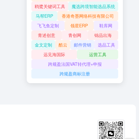
鸥鹭关键词工具
魔选跨境智能选品系统
马帮ERP
香港奇墨网络科技有限公司
飞飞鱼定制
领星ERP
鞋库网
青述创意
青创网
锦品出海
金文定制
酷云
邮件营销
选品工具
远见海国际
运营工具
跨规盈法国VAT转代理+申报
跨规盈商标注册