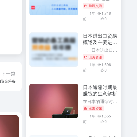
跨境交流
1年
1,718
前
0
日本进出口贸易
概述及主要进出
口商品
一、日本进出口贸易概述 作为全球主要经济体之一，日本凭借其先进的技术水平、高效的工业体系以及开放的国际贸易政策，形成了丰富的国际贸易关系网络。日本在国际贸易领域有着极其重要的地位，不仅影响着周边国家甚...
出海资讯
1年
1,696
前
0
下一篇
的资金筹备
日本通缩时期最
赚钱的生意解析
在日本的通缩时期，经济环境虽然充满挑战，但同时也孕育着许多商机。对于那些善于发现和把握机会的创业者来说，这个时期同样存在着许多赚钱的生意。本文将深入解析日本通缩时期最赚钱的生意，并探讨其背后的原因和成...
出海资讯
1年
1,555
前
0