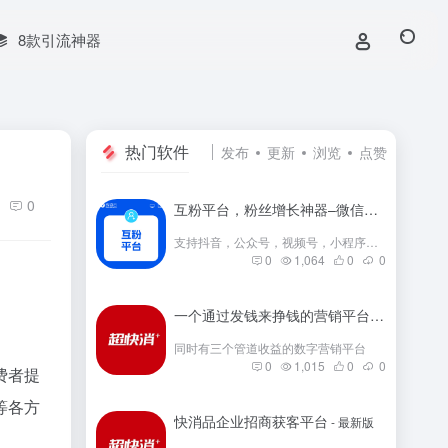
8款引流神器
热门软件
发布
更新
浏览
点赞
0
互粉平台，粉丝增长神器–微信群互粉|互粉大师|互粉软件|互粉平台|互关互粉|微信公众号互粉|互粉盒子|互粉大厅
支持抖音，公众号，视频号，小程序，快手，小红书等互粉
0
1,064
0
0
一个通过发钱来挣钱的营销平台
- 最新版
同时有三个管道收益的数字营销平台
0
1,015
0
0
费者提
等各方
快消品企业招商获客平台
- 最新版