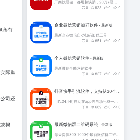
厂商找经销，都用超快消，20万+经销商在这里。
0
923
0
0
企业微信营销加群软件
- 最新版
电商有
最新企业微信自动扫码加群工具
0
851
0
0
个人微信营销软件
- 最新版
最新微信全能营销软件
照实际重
0
827
0
0
抖音快手引流软件，支持从30个平台引流
- 
流公司还
可以24小时自动在app去自动完成一些发帖
0
669
0
0
失或损
最新微信群二维码系统
- 最新版
每天提供300-1000个最新微信群二维码，彻底解决引流问题。
0
604
0
0