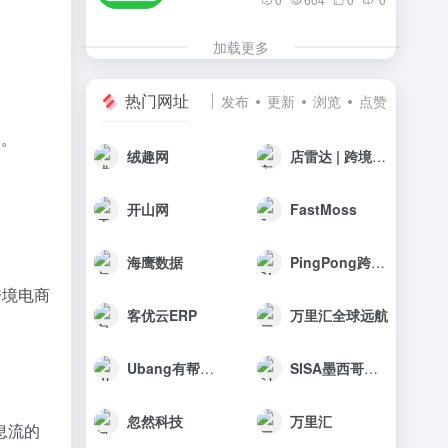
加载更多
热门网址
发布
更新
浏览
点赞
本。
绒趣网
店雷达 | 跨境选品工具
开山网
FastMoss
海鹰数据
PingPong跨境收款
跨境电商
客优云ERP
万里汇全球远航
Ubang有帮科技
SISA墨西哥海外仓
忽然科技
万里汇
息流的