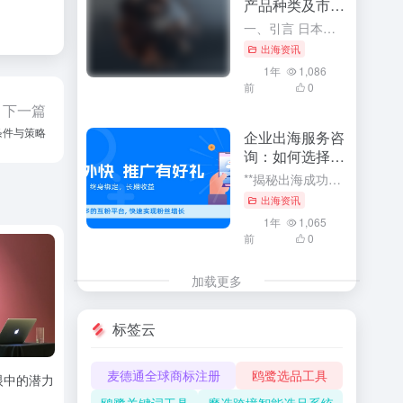
产品种类及市场
前景
一、引言 日本，作为全球重要的经济体之一，其进出口贸易在全球贸易格局中占据着举足轻重的地位。了解日本进出口主要产品种类及其市场前景，对于把握全球贸易趋势、预测市场走向、以及制定企业战略决策具有重要的指...
出海资讯
1年
1,086
前
0
下一篇
条件与策略
企业出海服务咨
询：如何选择合
适的咨询公司
**揭秘出海成功秘诀：企业如何选择最合适的出海服务咨询公司** 随着全球化的浪潮汹涌澎湃，企业纷纷把目光投向了国际市场，展开出海之旅。在这个波诡云谲的商业世界中，选择一家合适的出海服务咨询公司成为了许...
出海资讯
1年
1,065
前
0
加载更多
标签云
麦德通全球商标注册
鸥鹭选品工具
眼中的潜力