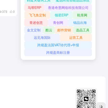
鸥鹭关键词工具
魔选跨境智能选品系统
马帮ERP
香港奇墨网络科技有限公司
373
0
飞飞鱼定制
领星ERP
鞋库网
青述创意
青创网
锦品出海
金文定制
酷云
邮件营销
选品工具
远见海国际
运营工具
跨规盈法国VAT转代理+申报
跨规盈商标注册