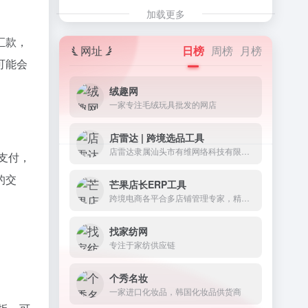
加载更多
汇款，
网址
日榜
周榜
月榜
可能会
绒趣网
一家专注毛绒玩具批发的网店
店雷达 | 跨境选品工具
店雷达隶属汕头市有维网络科技有限公司，是一款整合1688&amp;跨境平台的选品工具和数据分析运营插件。
支付，
的交
芒果店长ERP工具
跨境电商各平合多店铺管理专家，精简每个业务环节 60万跨境卖家的选择
找家纺网
专注于家纺供应链
个秀名妆
一家进口化妆品，韩国化妆品供货商