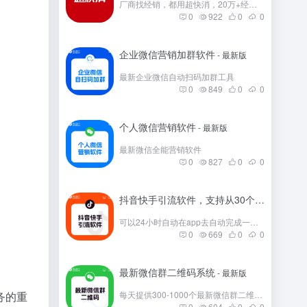
厂商找经销，都用超快消，20万+经销商在这里。
0
922
0
0
企业微信营销加群软件
- 最新版
最新企业微信自动扫码加群工具
0
849
0
0
个人微信营销软件
- 最新版
最新微信全能营销软件
0
827
0
0
抖音快手引流软件，支持从30个平台引流
- 
可以24小时自动在app去自动完成一些发帖
0
669
0
0
最新微信群二维码系统
- 最新版
务的重
每天提供300-1000个最新微信群二维码，彻底解决引流问题。
0
604
0
0