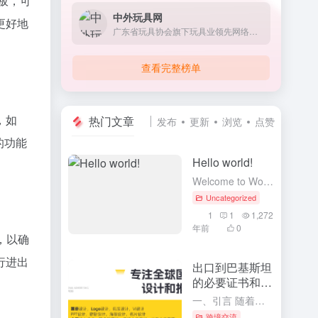
模板，可
中外玩具网
更好地
广东省玩具协会旗下玩具业领先网络传媒
查看完整榜单
，如
热门文章
发布
更新
浏览
点赞
的功能
Hello world!
Welcome to WordPress. This is your first post. Edit or delete it, then start writing!
Uncategorized
1
1
1,272
年前
0
，以确
行进出
出口到巴基斯坦
的必要证书和流
程
一、引言 随着全球化贸易的深入发展，中国与巴基斯坦的贸易往来日益频繁。对于中国企业而言，了解并掌握出口到巴基斯坦的必要证书和流程，是确保产品顺利通关、进入巴基斯坦市场的重要前提。本文将详细介绍出口到巴...
跨境交流