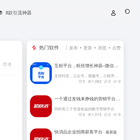
8款引流神器
热门软件
发布
更新
浏览
点赞
0
互粉平台，粉丝增长神器–微信群互粉|互粉大师|互粉软件|互粉平台|互关互粉|微信公众号互粉|互粉盒子|互粉大厅
支持抖音，公众号，视频号，小程序，快手，小红书等互粉
0
1,062
0
0
一个通过发钱来挣钱的营销平台
- 最新版
同时有三个管道收益的数字营销平台
0
1,015
0
0
快消品企业招商获客平台
- 最新版