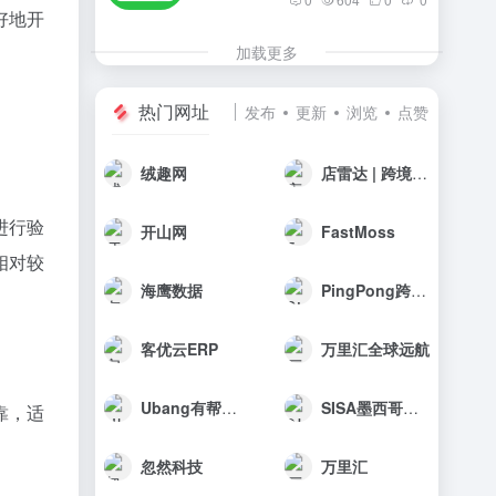
好地开
加载更多
热门网址
发布
更新
浏览
点赞
绒趣网
店雷达 | 跨境选品工具
进行验
开山网
FastMoss
相对较
海鹰数据
PingPong跨境收款
客优云ERP
万里汇全球远航
Ubang有帮科技
SISA墨西哥海外仓
靠，适
忽然科技
万里汇