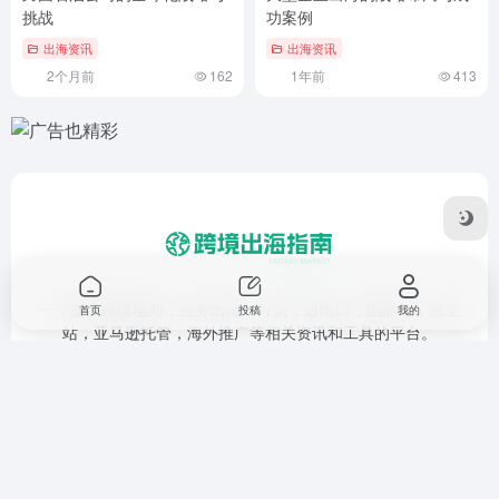
挑战
功案例
出海资讯
出海资讯
2个月前
162
1年前
413
一个提供跨境电商，业务出海，外贸，进出口，国际站，独立
首页
投稿
我的
站，亚马逊托管，海外推广等相关资讯和工具的平台。
友链申请
免责声明
广告合作
关于我们
Copyright © 2026
跨境出海指南
鲁ICP备17053280号-1