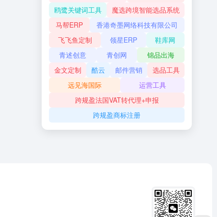
鸥鹭关键词工具
魔选跨境智能选品系统
马帮ERP
香港奇墨网络科技有限公司
飞飞鱼定制
领星ERP
鞋库网
青述创意
青创网
锦品出海
金文定制
酷云
邮件营销
选品工具
远见海国际
运营工具
跨规盈法国VAT转代理+申报
跨规盈商标注册