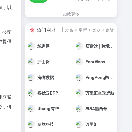
向，以
加载更多
热门网址
发布
更新
浏览
点赞
。公司
户提供
绒趣网
店雷达 | 跨境选品工具
开山网
FastMoss
海鹰数据
PingPong跨境收款
客优云ERP
万里汇全球远航
建立紧
务，确
Ubang有帮科技
SISA墨西哥海外仓
忽然科技
万里汇