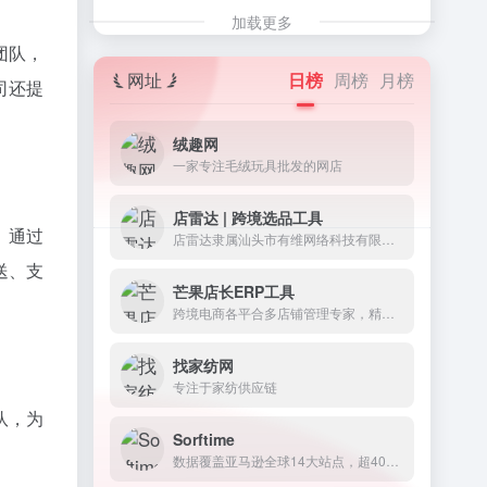
加载更多
团队，
网址
日榜
周榜
月榜
司还提
绒趣网
一家专注毛绒玩具批发的网店
店雷达 | 跨境选品工具
。通过
店雷达隶属汕头市有维网络科技有限公司，是一款整合1688&amp;跨境平台的选品工具和数据分析运营插件。
送、支
芒果店长ERP工具
跨境电商各平合多店铺管理专家，精简每个业务环节 60万跨境卖家的选择
找家纺网
专注于家纺供应链
队，为
Sorftime
数据覆盖亚马逊全球14大站点，超40万客户遍及48个国家和地区