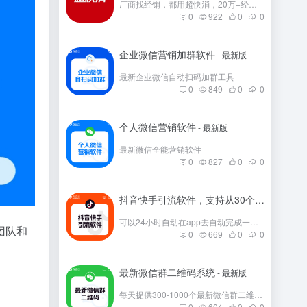
厂商找经销，都用超快消，20万+经销商在这里。
0
922
0
0
企业微信营销加群软件
- 最新版
最新企业微信自动扫码加群工具
0
849
0
0
个人微信营销软件
- 最新版
最新微信全能营销软件
0
827
0
0
抖音快手引流软件，支持从30个平台引流
- 
可以24小时自动在app去自动完成一些发帖
团队和
0
669
0
0
最新微信群二维码系统
- 最新版
每天提供300-1000个最新微信群二维码，彻底解决引流问题。
0
604
0
0