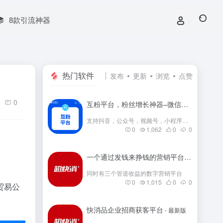
8款引流神器
热门软件
发布
更新
浏览
点赞
0
互粉平台，粉丝增长神器–微信群互粉|互粉大师|互粉软件|互粉平台|互关互粉|微信公众号互粉|互粉盒子|互粉大厅
支持抖音，公众号，视频号，小程序，快手，小红书等互粉
0
1,062
0
0
一个通过发钱来挣钱的营销平台
- 最新版
同时有三个管道收益的数字营销平台
0
1,015
0
0
贸易公
快消品企业招商获客平台
- 最新版