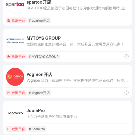
spartoo开店
SPARTOO是总部位于法国格勒诺步尔的欧洲时尚购物网站, 主要销售商品是鞋类，同时覆盖服装和包等。
欧洲平台
# spartoo开店
MYTOYS GROUP
德国领先的家庭购物平台，第一大玩具及儿童母婴用品电商！
欧洲平台
# MYTOYS GROUP
Voghion开店
Voghion 致力于帮助中国中小卖家抓住跨境电商新机遇，拓展全球市场。
欧洲平台
# Voghion开店
JoomPro
上百万全球用户的跨境电商平台
欧洲平台
# JoomPro