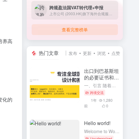
跨规盈法国VAT转代理+申报
上市公司 (2003.HK)旗下海外合规服务的专业机构,致力帮助全球跨境电商卖家高效出海。
查看完整榜单
培养高
热门文章
发布
更新
浏览
点赞
出口到巴基斯坦
的必要证书和流
程
一、引言 随着全球化贸易的深入发展，中国与巴基斯坦的贸易往来日益频繁。对于中国企业而言，了解并掌握出口到巴基斯坦的必要证书和流程，是确保产品顺利通关、进入巴基斯坦市场的重要前提。本文将详细介绍出口到巴...
跨境交流
变化的
1年
1,280
前
0
Hello world!
Welcome to WordPress. This is your first post. Edit or delete it, then start writing!
Uncategorized