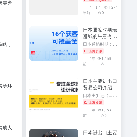
与美誉
1
1
1,274
年前
0
日本通缩时期最
赚钱的生意有哪
些
日本通缩时期：揭示最赚钱的生意与独特商机 随着日本经济进入通缩时期，许多投资者和企业家都在寻找能够在这一特殊时期获得最大收益的生意。本文将深入探讨在通缩时期，哪些生意最赚钱，并分析这些生意背后的产品或...
策略，
出海资讯
1年
1,156
前
0
日本主要进出口
售等环
贸易公司介绍
日本主要进出口贸易公司深度解析：引领全球贸易的领军品牌 随着全球经济一体化的深入发展，日本作为世界经济的重要一环，其进出口贸易在全球范围内具有举足轻重的地位。本文将详细介绍日本主要的进出口贸易公司，深...
出海资讯
1年
1,153
前
0
素质人
日本进出口主要