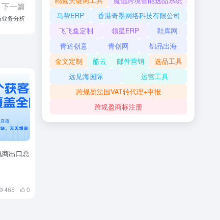
鸥鹭关键词工具
魔选跨境智能选品系统
下一篇
马帮ERP
香港奇墨网络科技有限公司
与业务分析
飞飞鱼定制
领星ERP
鞋库网
青述创意
青创网
锦品出海
金文定制
酷云
邮件营销
选品工具
远见海国际
运营工具
跨规盈法国VAT转代理+申报
跨规盈商标注册
电商出口总
465
0