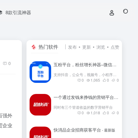
8款引流神器
热门软件
发布
更新
浏览
点赞
0
互粉平台，粉丝增长神器–微信群互粉|互粉大师|互粉软件|互粉平台|互关互粉|微信公众号互粉|互粉盒子|互粉大厅
支持抖音，公众号，视频号，小程序，快手，小红书等互粉
0
1,065
0
0
一个通过发钱来挣钱的营销平台
- 最新版
同时有三个管道收益的数字营销平台
0
1,018
0
0
百强外
贸企业
快消品企业招商获客平台
- 最新版