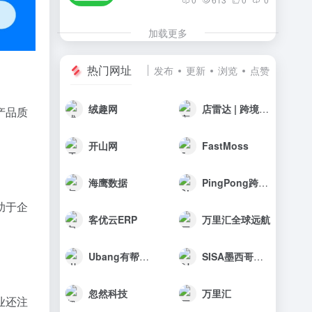
加载更多
热门网址
发布
更新
浏览
点赞
绒趣网
店雷达 | 跨境选品工具
产品质
开山网
FastMoss
海鹰数据
PingPong跨境收款
助于企
客优云ERP
万里汇全球远航
Ubang有帮科技
SISA墨西哥海外仓
忽然科技
万里汇
业还注