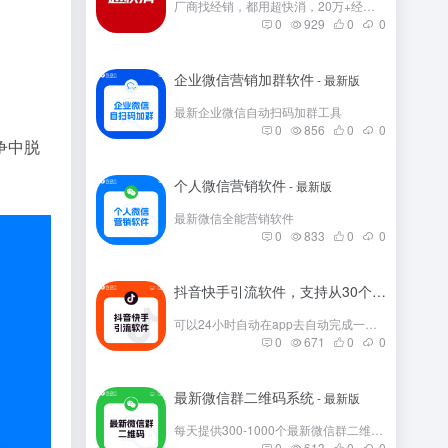
厂商找经销，都用超快消，20万+经销商在这里。
0
929
0
0
企业微信营销加群软件
- 最新版
最新企业微信自动扫码加群工具
0
856
0
0
争中脱
个人微信营销软件
- 最新版
最新微信全能营销软件
0
833
0
0
抖音快手引流软件，支持从30个平台引流
- 
可以24小时自动在app去自动完成一些发帖
0
671
0
0
最新微信群二维码系统
- 最新版
每天提供300-1000个最新微信群二维码，彻底解决引流问题。
0
613
0
0