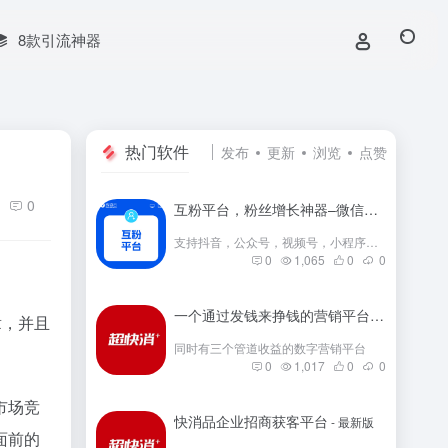
8款引流神器
热门软件
发布
更新
浏览
点赞
0
互粉平台，粉丝增长神器–微信群互粉|互粉大师|互粉软件|互粉平台|互关互粉|微信公众号互粉|互粉盒子|互粉大厅
支持抖音，公众号，视频号，小程序，快手，小红书等互粉
0
1,065
0
0
一个通过发钱来挣钱的营销平台
- 最新版
章，并且
同时有三个管道收益的数字营销平台
0
1,017
0
0
市场竞
快消品企业招商获客平台
- 最新版
面前的