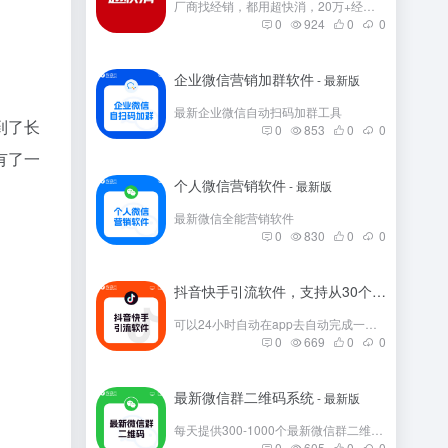
厂商找经销，都用超快消，20万+经销商在这里。
0
924
0
0
企业微信营销加群软件
- 最新版
最新企业微信自动扫码加群工具
到了长
0
853
0
0
有了一
个人微信营销软件
- 最新版
最新微信全能营销软件
0
830
0
0
抖音快手引流软件，支持从30个平台引流
- 
可以24小时自动在app去自动完成一些发帖
0
669
0
0
最新微信群二维码系统
- 最新版
每天提供300-1000个最新微信群二维码，彻底解决引流问题。
0
605
0
0