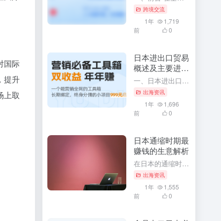
跨境交流
1年
1,719
前
0
日本进出口贸易
对国际
概述及主要进出
口商品
，提升
一、日本进出口贸易概述 作为全球主要经济体之一，日本凭借其先进的技术水平、高效的工业体系以及开放的国际贸易政策，形成了丰富的国际贸易关系网络。日本在国际贸易领域有着极其重要的地位，不仅影响着周边国家甚...
出海资讯
场上取
1年
1,696
前
0
日本通缩时期最
赚钱的生意解析
在日本的通缩时期，经济环境虽然充满挑战，但同时也孕育着许多商机。对于那些善于发现和把握机会的创业者来说，这个时期同样存在着许多赚钱的生意。本文将深入解析日本通缩时期最赚钱的生意，并探讨其背后的原因和成...
出海资讯
1年
1,555
前
0