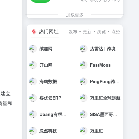
加载更多
热门网址
发布
更新
浏览
点赞
绒趣网
店雷达 | 跨境选品工具
开山网
FastMoss
海鹰数据
PingPong跨境收款
的建立，
客优云ERP
万里汇全球远航
质量和
Ubang有帮科技
SISA墨西哥海外仓
忽然科技
万里汇