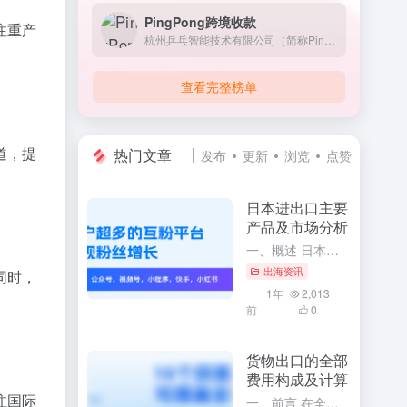
PingPong跨境收款
注重产
杭州乒乓智能技术有限公司（简称PingPong）成立于2015年，诞生于全球跨境电子交易蓬勃发展的浪潮中，是中国跨境行业的创新推动者。
查看完整榜单
道，提
热门文章
发布
更新
浏览
点赞
日本进出口主要
产品及市场分析
一、概述 日本作为世界上经济实力雄厚的国家之一，其对外贸易活动十分活跃。通过深入了解日本进出口的主要产品及市场分析，可以更全面地掌握日本的经济发展趋势和国际贸易格局。本文将针对日本进出口的主要产品进行...
出海资讯
同时，
1年
2,013
前
0
货物出口的全部
费用构成及计算
注国际
一、前言 在全球化的今天，货物出口已经成为了众多企业和商家开展国际贸易的主要方式。要想顺利地开展货物出口业务，必须充分了解货物出口的全部费用构成及其计算方法。这将有助于企业更精确地掌握出口成本，合理制...