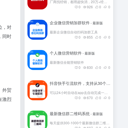
厂商找经销，都用超快消，20万+经销商在这里。
0
926
0
0
企业微信营销加群软件
- 最新版
位，对
最新企业微信自动扫码加群工具
，同时
0
855
0
0
个人微信营销软件
- 最新版
最新微信全能营销软件
0
830
0
0
抖音快手引流软件，支持从30个平台引流
- 
。外贸
可以24小时自动在app去自动完成一些发帖
0
670
0
0
在激烈
最新微信群二维码系统
- 最新版
每天提供300-1000个最新微信群二维码，彻底解决引流问题。
0
607
0
0