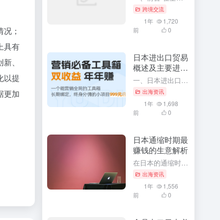
，提高
跨境交流
1年
1,720
前
0
日本进出口贸易
概述及主要进出
注重供
口商品
一、日本进出口贸易概述 作为全球主要经济体之一，日本凭借其先进的技术水平、高效的工业体系以及开放的国际贸易政策，形成了丰富的国际贸易关系网络。日本在国际贸易领域有着极其重要的地位，不仅影响着周边国家甚...
出海资讯
1年
1,698
前
0
际政治
日本通缩时期最
赚钱的生意解析
在日本的通缩时期，经济环境虽然充满挑战，但同时也孕育着许多商机。对于那些善于发现和把握机会的创业者来说，这个时期同样存在着许多赚钱的生意。本文将深入解析日本通缩时期最赚钱的生意，并探讨其背后的原因和成...
出海资讯
1年
1,556
前
0
情况；
上具有