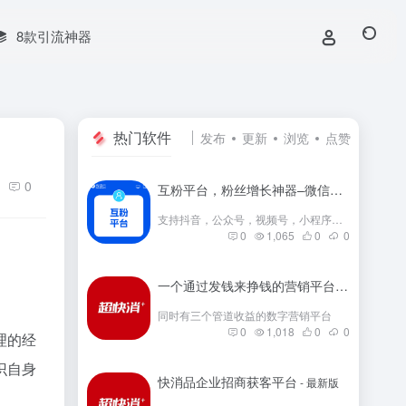
8款引流神器
热门软件
发布
更新
浏览
点赞
0
互粉平台，粉丝增长神器–微信群互粉|互粉大师|互粉软件|互粉平台|互关互粉|微信公众号互粉|互粉盒子|互粉大厅
支持抖音，公众号，视频号，小程序，快手，小红书等互粉
0
1,065
0
0
一个通过发钱来挣钱的营销平台
- 最新版
同时有三个管道收益的数字营销平台
0
1,018
0
0
理的经
识自身
快消品企业招商获客平台
- 最新版