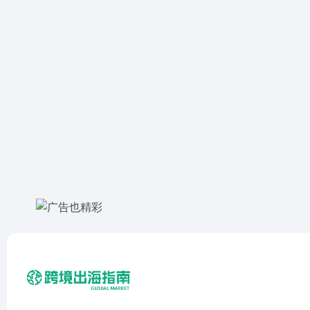
相关文章
成功开拓海外市场的步骤与技巧
国际贸易实务操作与法
析
出海资讯
出海资讯
1年前
461
0
1周前