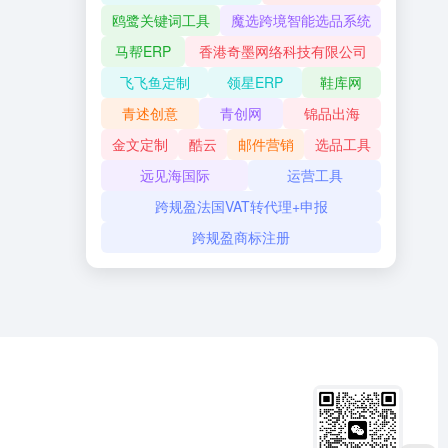
鸥鹭关键词工具
魔选跨境智能选品系统
马帮ERP
香港奇墨网络科技有限公司
飞飞鱼定制
领星ERP
鞋库网
青述创意
青创网
锦品出海
金文定制
酷云
邮件营销
选品工具
远见海国际
运营工具
跨规盈法国VAT转代理+申报
策略探讨
跨规盈商标注册
483
0