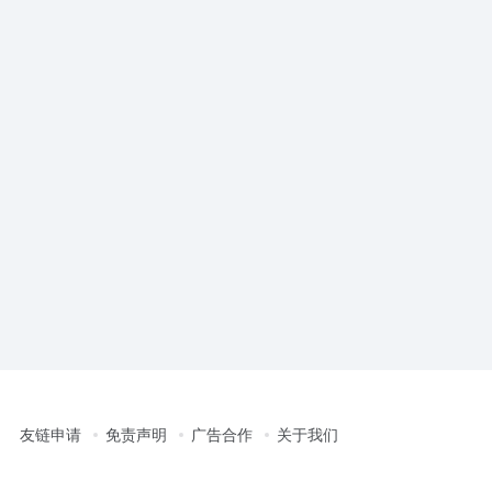
律问题解
跨国公司在华并购：动因、挑战
工厂与外贸公司合作
与应对策略
出海资讯
出海资讯
40
0
3个月前
137
0
8个月前