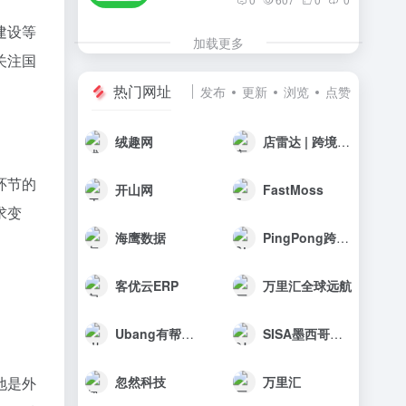
建设等
加载更多
关注国
热门网址
发布
更新
浏览
点赞
绒趣网
店雷达 | 跨境选品工具
环节的
开山网
FastMoss
求变
海鹰数据
PingPong跨境收款
客优云ERP
万里汇全球远航
Ubang有帮科技
SISA墨西哥海外仓
地是外
忽然科技
万里汇