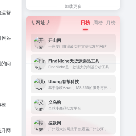
加载更多
的运营
网址
日榜
周榜
月榜
升网站
开山网
一家专门做温岭女鞋货源批发的网站
FindNiche无货源选品工具
到的问
FindNiche是一款强大的利基分析工具,也是一款由大数据构建起来的跨境电商选品工具。
Ubang有帮科技
基于微软Azure、MS 365的服务与技术支持。
义乌购
能模
全球小商品批发平台
搜款网
广州最大的网批平台,覆盖广州沙河，十三行，白马，解放南，潮汕普宁等服装批发市场
提升网