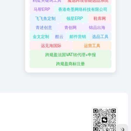
鸥鹭关键词工具
魔选跨境智能选品系统
马帮ERP
香港奇墨网络科技有限公司
飞飞鱼定制
领星ERP
鞋库网
青述创意
青创网
锦品出海
金文定制
酷云
邮件营销
选品工具
远见海国际
运营工具
跨规盈法国VAT转代理+申报
跨规盈商标注册