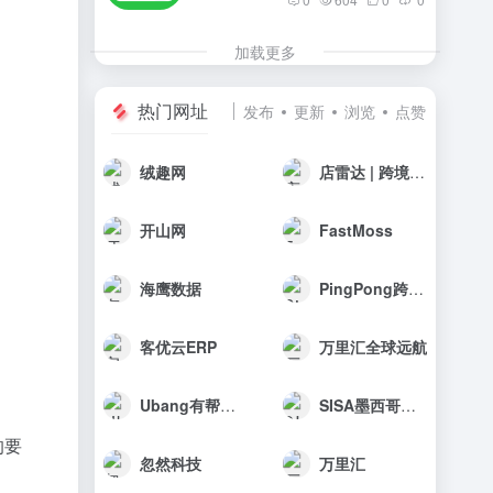
加载更多
热门网址
发布
更新
浏览
点赞
绒趣网
店雷达 | 跨境选品工具
开山网
FastMoss
海鹰数据
PingPong跨境收款
客优云ERP
万里汇全球远航
Ubang有帮科技
SISA墨西哥海外仓
的要
忽然科技
万里汇