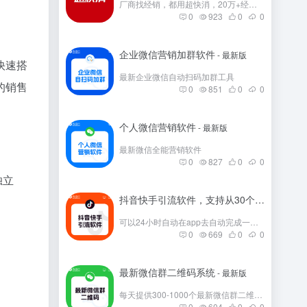
厂商找经销，都用超快消，20万+经销商在这里。
0
923
0
0
企业微信营销加群软件
- 最新版
快速搭
最新企业微信自动扫码加群工具
的销售
0
851
0
0
个人微信营销软件
- 最新版
最新微信全能营销软件
0
827
0
0
独立
抖音快手引流软件，支持从30个平台引流
- 
可以24小时自动在app去自动完成一些发帖
0
669
0
0
最新微信群二维码系统
- 最新版
每天提供300-1000个最新微信群二维码，彻底解决引流问题。
0
604
0
0