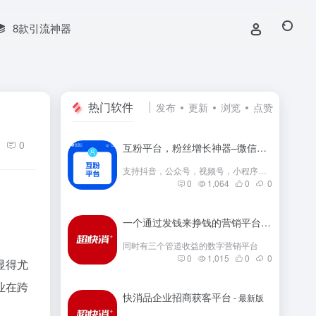
8款引流神器
热门软件
发布
更新
浏览
点赞
0
互粉平台，粉丝增长神器–微信群互粉|互粉大师|互粉软件|互粉平台|互关互粉|微信公众号互粉|互粉盒子|互粉大厅
支持抖音，公众号，视频号，小程序，快手，小红书等互粉
0
1,064
0
0
一个通过发钱来挣钱的营销平台
- 最新版
同时有三个管道收益的数字营销平台
0
1,015
0
0
显得尤
业在跨
快消品企业招商获客平台
- 最新版