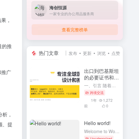
海创恒源
一家专业的办公用品服务商
结果，
查看完整榜单
道的推
热门文章
发布
更新
浏览
点赞
出口到巴基斯坦
和推广
的必要证书和流
程
一、引言 随着全球化贸易的深入发展，中国与巴基斯坦的贸易往来日益频繁。对于中国企业而言，了解并掌握出口到巴基斯坦的必要证书和流程，是确保产品顺利通关、进入巴基斯坦市场的重要前提。本文将详细介绍出口到巴...
跨境交流
1年
1,272
前
0
分析，
Hello world!
额、提
Welcome to WordPress. This is your first post. Edit or delete it, then start writing!
Uncategorized