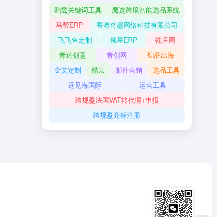
鸥鹭关键词工具
魔选跨境智能选品系统
马帮ERP
香港奇墨网络科技有限公司
飞飞鱼定制
领星ERP
鞋库网
青述创意
青创网
锦品出海
金文定制
酷云
邮件营销
选品工具
远见海国际
运营工具
跨规盈法国VAT转代理+申报
跨规盈商标注册