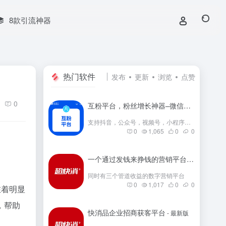
8款引流神器
热门软件
发布
更新
浏览
点赞
0
互粉平台，粉丝增长神器–微信群互粉|互粉大师|互粉软件|互粉平台|互关互粉|微信公众号互粉|互粉盒子|互粉大厅
支持抖音，公众号，视频号，小程序，快手，小红书等互粉
0
1,065
0
0
一个通过发钱来挣钱的营销平台
- 最新版
同时有三个管道收益的数字营销平台
0
1,017
0
0
在着明显
，帮助
快消品企业招商获客平台
- 最新版