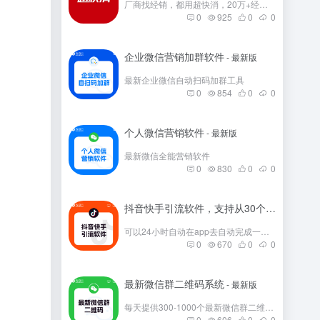
厂商找经销，都用超快消，20万+经销商在这里。
0
925
0
0
企业微信营销加群软件
- 最新版
最新企业微信自动扫码加群工具
0
854
0
0
个人微信营销软件
- 最新版
最新微信全能营销软件
0
830
0
0
抖音快手引流软件，支持从30个平台引流
- 
可以24小时自动在app去自动完成一些发帖
0
670
0
0
最新微信群二维码系统
- 最新版
每天提供300-1000个最新微信群二维码，彻底解决引流问题。
0
606
0
0