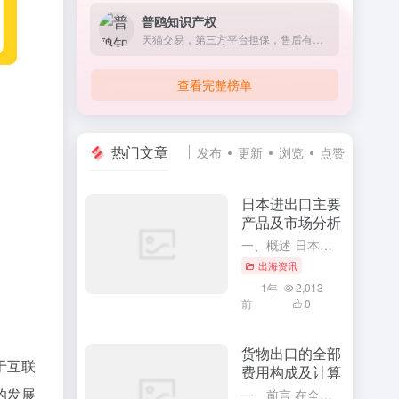
普鸥知识产权
天猫交易，第三方平台担保，售后有保障 ! 专注于全球商标注册/宣誓/转让，专利加急申请等服务。
查看完整榜单
热门文章
发布
更新
浏览
点赞
日本进出口主要
产品及市场分析
一、概述 日本作为世界上经济实力雄厚的国家之一，其对外贸易活动十分活跃。通过深入了解日本进出口的主要产品及市场分析，可以更全面地掌握日本的经济发展趋势和国际贸易格局。本文将针对日本进出口的主要产品进行...
出海资讯
1年
2,013
前
0
货物出口的全部
于互联
费用构成及计算
的发展
一、前言 在全球化的今天，货物出口已经成为了众多企业和商家开展国际贸易的主要方式。要想顺利地开展货物出口业务，必须充分了解货物出口的全部费用构成及其计算方法。这将有助于企业更精确地掌握出口成本，合理制...