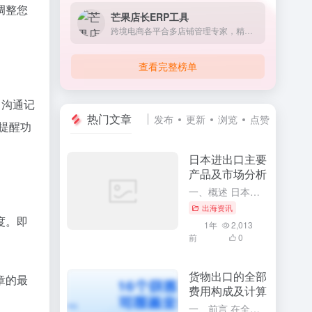
调整您
芒果店长ERP工具
跨境电商各平合多店铺管理专家，精简每个业务环节 60万跨境卖家的选择
查看完整榜单
、沟通记
热门文章
发布
更新
浏览
点赞
提醒功
日本进出口主要
产品及市场分析
一、概述 日本作为世界上经济实力雄厚的国家之一，其对外贸易活动十分活跃。通过深入了解日本进出口的主要产品及市场分析，可以更全面地掌握日本的经济发展趋势和国际贸易格局。本文将针对日本进出口的主要产品进行...
出海资讯
度。即
1年
2,013
前
0
货物出口的全部
章的最
费用构成及计算
一、前言 在全球化的今天，货物出口已经成为了众多企业和商家开展国际贸易的主要方式。要想顺利地开展货物出口业务，必须充分了解货物出口的全部费用构成及其计算方法。这将有助于企业更精确地掌握出口成本，合理制...