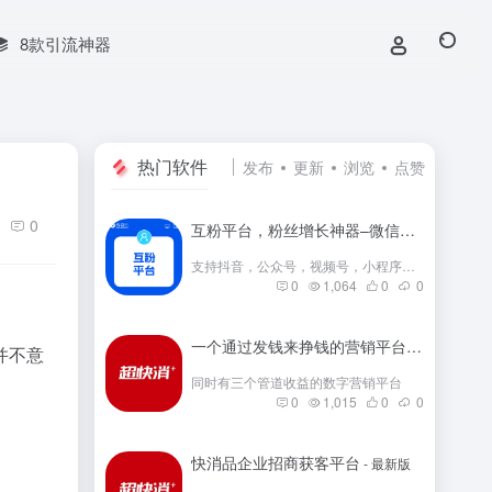
8款引流神器
热门软件
发布
更新
浏览
点赞
0
互粉平台，粉丝增长神器–微信群互粉|互粉大师|互粉软件|互粉平台|互关互粉|微信公众号互粉|互粉盒子|互粉大厅
支持抖音，公众号，视频号，小程序，快手，小红书等互粉
0
1,064
0
0
一个通过发钱来挣钱的营销平台
- 最新版
并不意
同时有三个管道收益的数字营销平台
0
1,015
0
0
快消品企业招商获客平台
- 最新版