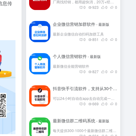
厂商找经销，都用超快消，20万+经销商在这里。
信息传
0
923
0
0
企业微信营销加群软件
- 最新版
最新企业微信自动扫码加群工具
0
851
0
0
个人微信营销软件
- 最新版
最新微信全能营销软件
0
827
0
0
抖音快手引流软件，支持从30个平台引流
- 
可以24小时自动在app去自动完成一些发帖
0
669
0
0
最新微信群二维码系统
- 最新版
每天提供300-1000个最新微信群二维码，彻底解决引流问题。
0
604
0
0