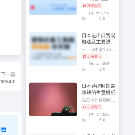
跨境交流
1年
1,718
前
0
日本进出口贸易
概述及主要进出
口商品
一、日本进出口贸易概述 作为全球主要经济体之一，日本凭借其先进的技术水平、高效的工业体系以及开放的国际贸易政策，形成了丰富的国际贸易关系网络。日本在国际贸易领域有着极其重要的地位，不仅影响着周边国家甚...
出海资讯
1年
1,696
前
0
下一篇
何降低成本
日本通缩时期最
赚钱的生意解析
在日本的通缩时期，经济环境虽然充满挑战，但同时也孕育着许多商机。对于那些善于发现和把握机会的创业者来说，这个时期同样存在着许多赚钱的生意。本文将深入解析日本通缩时期最赚钱的生意，并探讨其背后的原因和成...
出海资讯
1年
1,555
前
0