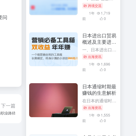
跨境交流
1年
1,719
要问
前
0
。
日本进出口贸易
概述及主要进出
口商品
一、日本进出口贸易概述 作为全球主要经济体之一，日本凭借其先进的技术水平、高效的工业体系以及开放的国际贸易政策，形成了丰富的国际贸易关系网络。日本在国际贸易领域有着极其重要的地位，不仅影响着周边国家甚...
出海资讯
1年
1,696
前
0
日本通缩时期最
赚钱的生意解析
在日本的通缩时期，经济环境虽然充满挑战，但同时也孕育着许多商机。对于那些善于发现和把握机会的创业者来说，这个时期同样存在着许多赚钱的生意。本文将深入解析日本通缩时期最赚钱的生意，并探讨其背后的原因和成...
下一篇
出海资讯
与职业路径
1年
1,555
前
0