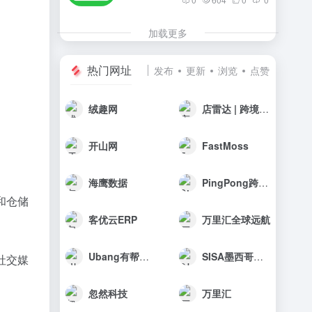
加载更多
热门网址
发布
更新
浏览
点赞
绒趣网
店雷达 | 跨境选品工具
开山网
FastMoss
海鹰数据
PingPong跨境收款
和仓储
客优云ERP
万里汇全球远航
Ubang有帮科技
SISA墨西哥海外仓
社交媒
忽然科技
万里汇