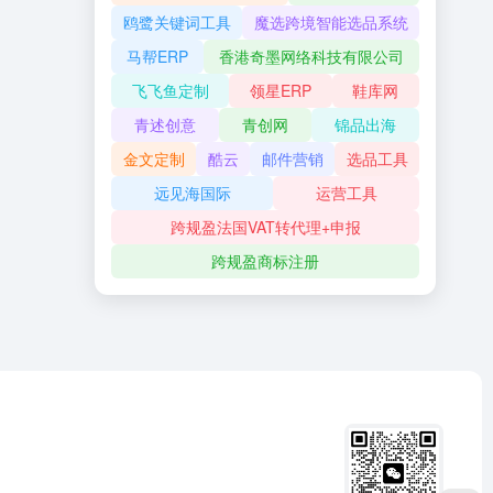
鸥鹭关键词工具
魔选跨境智能选品系统
马帮ERP
香港奇墨网络科技有限公司
飞飞鱼定制
领星ERP
鞋库网
青述创意
青创网
锦品出海
金文定制
酷云
邮件营销
选品工具
远见海国际
运营工具
跨规盈法国VAT转代理+申报
跨规盈商标注册