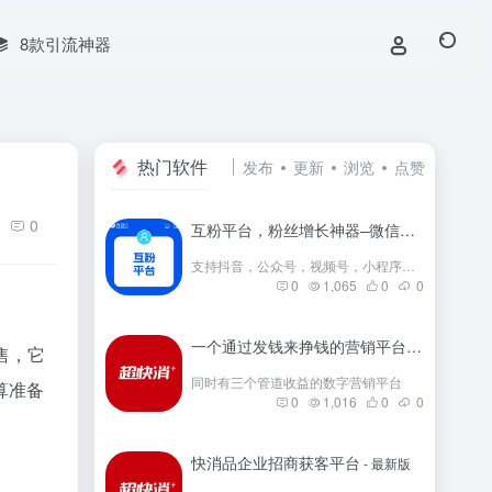
8款引流神器
热门软件
发布
更新
浏览
点赞
0
互粉平台，粉丝增长神器–微信群互粉|互粉大师|互粉软件|互粉平台|互关互粉|微信公众号互粉|互粉盒子|互粉大厅
支持抖音，公众号，视频号，小程序，快手，小红书等互粉
0
1,065
0
0
一个通过发钱来挣钱的营销平台
- 最新版
售，它
同时有三个管道收益的数字营销平台
算准备
0
1,016
0
0
快消品企业招商获客平台
- 最新版