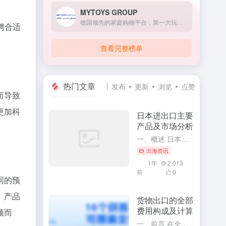
MYTOYS GROUP
德国领先的家庭购物平台，第一大玩具及儿童母婴用品电商！
聘合适
查看完整榜单
热门文章
发布
更新
浏览
点赞
而导致
更加科
日本进出口主要
产品及市场分析
一、概述 日本作为世界上经济实力雄厚的国家之一，其对外贸易活动十分活跃。通过深入了解日本进出口的主要产品及市场分析，可以更全面地掌握日本的经济发展趋势和国际贸易格局。本文将针对日本进出口的主要产品进行...
出海资讯
1年
2,013
前
0
同的预
、产品
货物出口的全部
费用构成及计算
颖而
一、前言 在全球化的今天，货物出口已经成为了众多企业和商家开展国际贸易的主要方式。要想顺利地开展货物出口业务，必须充分了解货物出口的全部费用构成及其计算方法。这将有助于企业更精确地掌握出口成本，合理制...