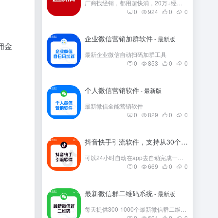
厂商找经销，都用超快消，20万+经销商在这里。
0
924
0
0
企业微信营销加群软件
- 最新版
佣金
最新企业微信自动扫码加群工具
0
853
0
0
个人微信营销软件
- 最新版
最新微信全能营销软件
0
829
0
0
抖音快手引流软件，支持从30个平台引流
- 
可以24小时自动在app去自动完成一些发帖
0
669
0
0
最新微信群二维码系统
- 最新版
每天提供300-1000个最新微信群二维码，彻底解决引流问题。
0
604
0
0