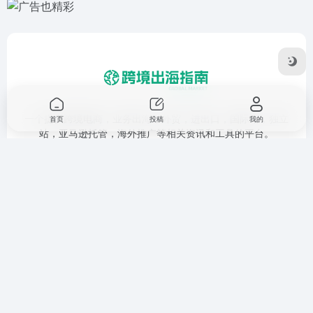
一个提供跨境电商，业务出海，外贸，进出口，国际站，独立
首页
投稿
我的
站，亚马逊托管，海外推广等相关资讯和工具的平台。
友链申请
免责声明
广告合作
关于我们
Copyright © 2026
跨境出海指南
鲁ICP备17053280号-1