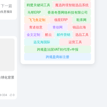
鸥鹭关键词工具
魔选跨境智能选品系统
下一篇
的生意项目
马帮ERP
香港奇墨网络科技有限公司
飞飞鱼定制
领星ERP
鞋库网
青述创意
青创网
锦品出海
金文定制
酷云
邮件营销
选品工具
远见海国际
运营工具
跨规盈法国VAT转代理+申报
跨规盈商标注册
全球化背景
334
0