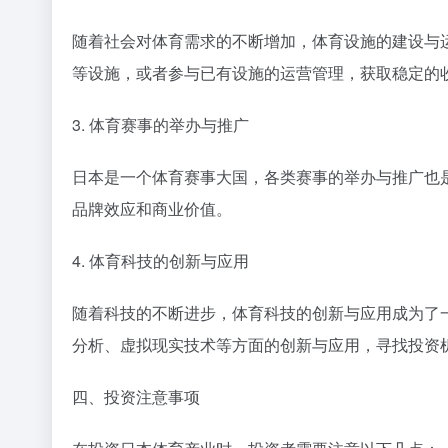
随着社会对体育需求的不断增加，体育设施的建设与
等设施，或者参与已有设施的运营管理，获取稳定的
3. 体育赛事的举办与推广
日本是一个体育赛事大国，各类赛事的举办与推广也
品牌效应和商业价值。
4. 体育科技的创新与应用
随着科技的不断进步，体育科技的创新与应用成为了
分析、虚拟现实技术等方面的创新与应用，寻找投资
四、投资注意事项