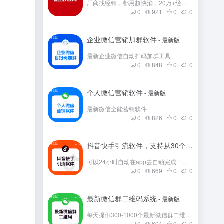
厂商找经销，都用超快消，20万+经销商在这里。
0
921
0
0
企业微信营销加群软件
- 最新版
最新企业微信自动扫码加群工具
0
848
0
0
个人微信营销软件
- 最新版
最新微信全能营销软件
0
826
0
0
抖音快手引流软件，支持从30个平台引流
- 
可以24小时自动在app去自动完成一些发帖
0
669
0
0
最新微信群二维码系统
- 最新版
每天提供300-1000个最新微信群二维码，彻底解决引流问题。
0
604
0
0