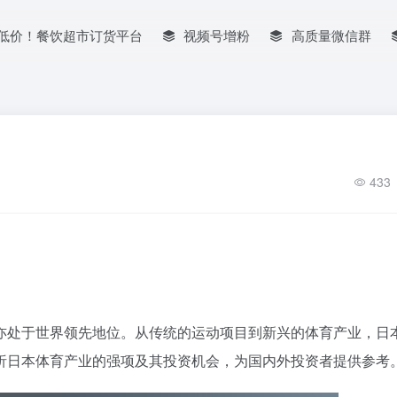
低价！餐饮超市订货平台
视频号增粉
高质量微信群
433
亦处于世界领先地位。从传统的运动项目到新兴的体育产业，日
析日本体育产业的强项及其投资机会，为国内外投资者提供参考