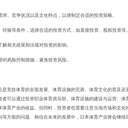
的需求、竞争状况以及文化特点，以便制定合适的投资策略。
金、经验等条件，选择合适的投资方式，如直接投资、股权投资等
，了解相关政策和法规对投资的影响。
合理的风险控制措施，避免投资风险。
论是竞技体育的全面发展、体育设施的完善、体育文化的普及还
资者可以通过投资职业体育俱乐部、体育设施的建设与运营、体
享体育产业的收益。但同时，投资者也需要注意当地市场和文化
制等方面的问题。相信在未来的发展中，日本体育产业将会继续