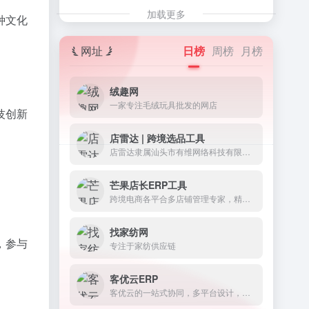
加载更多
种文化
网址
日榜
周榜
月榜
绒趣网
一家专注毛绒玩具批发的网店
技创新
店雷达 | 跨境选品工具
店雷达隶属汕头市有维网络科技有限公司，是一款整合1688&amp;跨境平台的选品工具和数据分析运营插件。
芒果店长ERP工具
跨境电商各平合多店铺管理专家，精简每个业务环节 60万跨境卖家的选择
找家纺网
，参与
专注于家纺供应链
客优云ERP
客优云的一站式协同，多平台设计，场景化方案，轻松赋能跨境卖家！