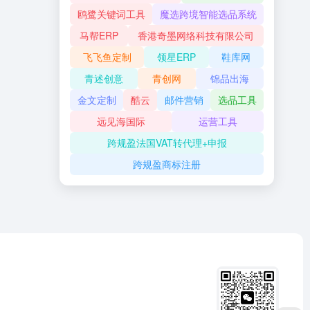
鸥鹭关键词工具
魔选跨境智能选品系统
马帮ERP
香港奇墨网络科技有限公司
飞飞鱼定制
领星ERP
鞋库网
青述创意
青创网
锦品出海
金文定制
酷云
邮件营销
选品工具
远见海国际
运营工具
跨规盈法国VAT转代理+申报
跨规盈商标注册