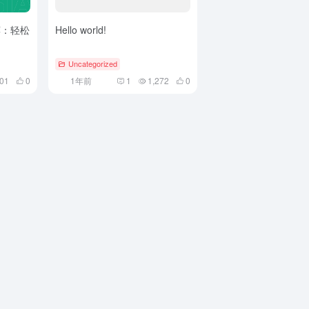
荐：轻松
Hello world!
Uncategorized
01
0
1年前
1
1,272
0