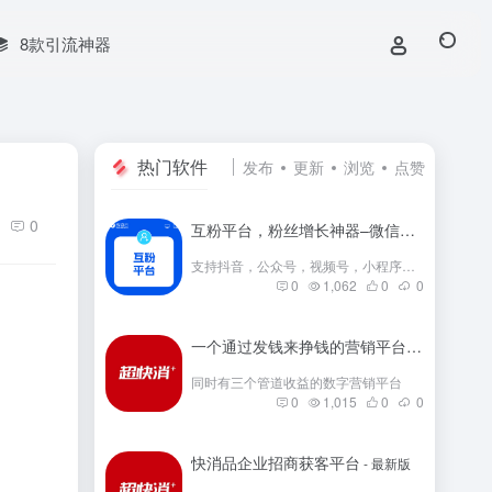
8款引流神器
热门软件
发布
更新
浏览
点赞
0
互粉平台，粉丝增长神器–微信群互粉|互粉大师|互粉软件|互粉平台|互关互粉|微信公众号互粉|互粉盒子|互粉大厅
支持抖音，公众号，视频号，小程序，快手，小红书等互粉
0
1,062
0
0
一个通过发钱来挣钱的营销平台
- 最新版
同时有三个管道收益的数字营销平台
0
1,015
0
0
快消品企业招商获客平台
- 最新版