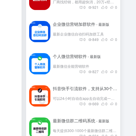
厂商找经销，都用超快消，20万+经销商在这里。
0
921
0
0
企业微信营销加群软件
- 最新版
最新企业微信自动扫码加群工具
0
849
0
0
个人微信营销软件
- 最新版
最新微信全能营销软件
0
827
0
0
抖音快手引流软件，支持从30个平台引流
- 
可以24小时自动在app去自动完成一些发帖
0
669
0
0
最新微信群二维码系统
- 最新版
每天提供300-1000个最新微信群二维码，彻底解决引流问题。
0
604
0
0