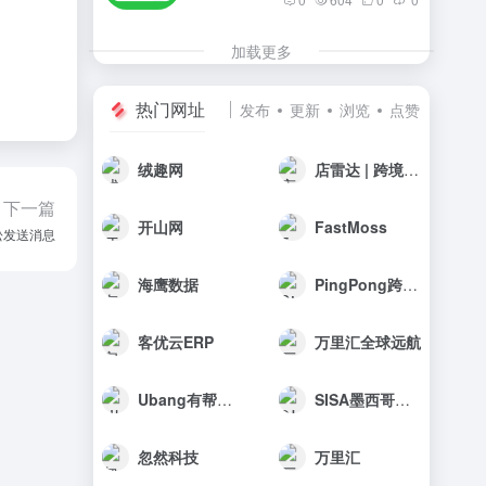
加载更多
热门网址
发布
更新
浏览
点赞
绒趣网
店雷达 | 跨境选品工具
下一篇
开山网
FastMoss
松发送消息
海鹰数据
PingPong跨境收款
客优云ERP
万里汇全球远航
Ubang有帮科技
SISA墨西哥海外仓
忽然科技
万里汇