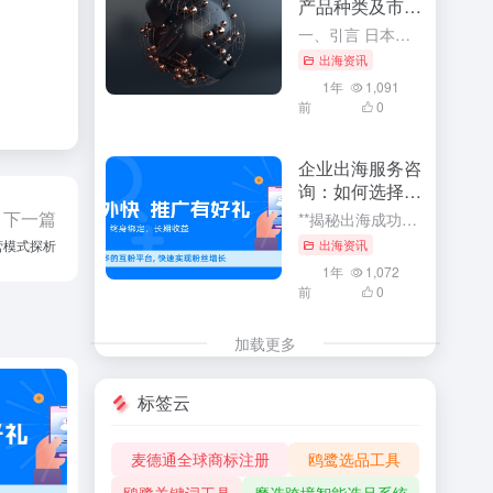
产品种类及市场
前景
一、引言 日本，作为全球重要的经济体之一，其进出口贸易在全球贸易格局中占据着举足轻重的地位。了解日本进出口主要产品种类及其市场前景，对于把握全球贸易趋势、预测市场走向、以及制定企业战略决策具有重要的指...
出海资讯
1年
1,091
前
0
企业出海服务咨
询：如何选择合
适的咨询公司
下一篇
**揭秘出海成功秘诀：企业如何选择最合适的出海服务咨询公司** 随着全球化的浪潮汹涌澎湃，企业纷纷把目光投向了国际市场，展开出海之旅。在这个波诡云谲的商业世界中，选择一家合适的出海服务咨询公司成为了许...
出海资讯
营模式探析
1年
1,072
前
0
加载更多
标签云
麦德通全球商标注册
鸥鹭选品工具