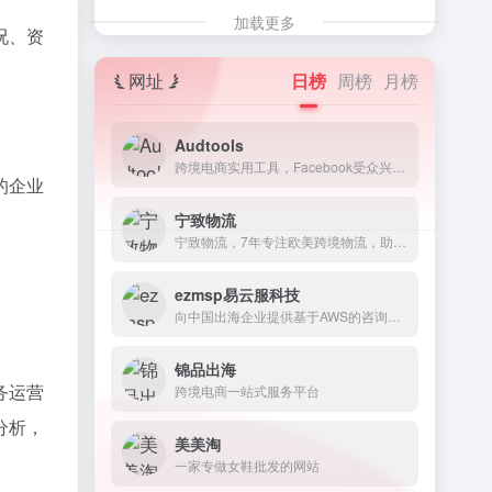
加载更多
况、资
网址
日榜
周榜
月榜
Audtools
跨境电商实用工具，Facebook受众兴趣词查询工具
的企业
宁致物流
宁致物流，7年专注欧美跨境物流，助力千万卖家做大做强！
ezmsp易云服科技
向中国出海企业提供基于AWS的咨询、迁移、运维、EMR迁移、DevOps和AI/ML服务。
锦品出海
务运营
跨境电商一站式服务平台
分析，
美美淘
一家专做女鞋批发的网站