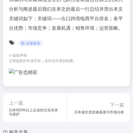
有广阔的发展前景和机遇。通过了解各平台的排名及特
点制定有效的策略是成功的关键。本文从产品定位与选
品、营销与推广、物流与仓储以及本地化与多元化等方
面进行了策略分析希望为跨境电商企业提供有价值的参
考信息同时也能助力企业把握市场机遇提升国际竞争力
最终实现业务的可持续发展并达成最终的商业目标而其
中最关键的还是要不断创新提高服务质量积极面对市场
变化灵活调整战略以期在激烈的竞争中脱颖而出最终赢
得成功与荣耀实现业务的飞跃性发展通过在以上的深入
分析与阐述最后我们在本文的最后一行总结并突出本文
关键词如下：关键词——出口跨境电商平台排名；各平
台优势；市场竞争；发展机遇；销售环境；运营策略。
出海资讯
©
版权声明